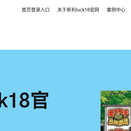
首页登录入口
关于新利luck18官网
案例中心
k18官