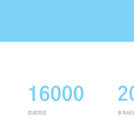
16000
2
完成项目
多年经