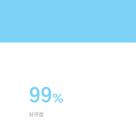
99
%
好评度