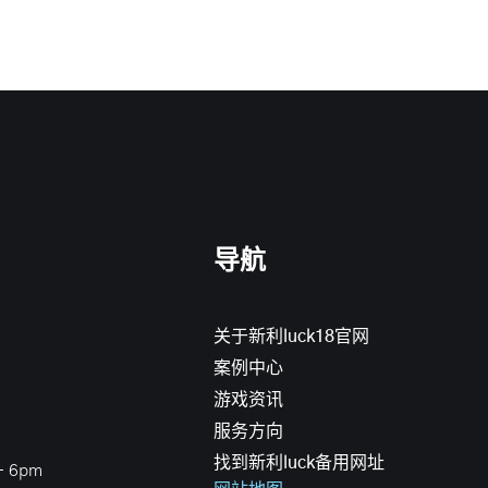
导航
关于新利luck18官网
案例中心
游戏资讯
服务方向
找到新利luck备用网址
 6pm